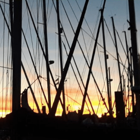
Exporter les lignes sélectionnées
Exporter toutes les colonnes
Exporter uniquement les colonnes affichées
Menu
<
>
Accueil
Nous contacter
?>
Images de la page d'accueil
Cliquez pour éditer