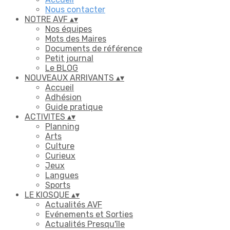
Nous contacter
NOTRE AVF
▴
▾
Nos équipes
Mots des Maires
Documents de référence
Petit journal
Le BLOG
NOUVEAUX ARRIVANTS
▴
▾
Accueil
Adhésion
Guide pratique
ACTIVITES
▴
▾
Planning
Arts
Culture
Curieux
Jeux
Langues
Sports
LE KIOSQUE
▴
▾
Actualités AVF
Evénements et Sorties
Actualités Presqu'île