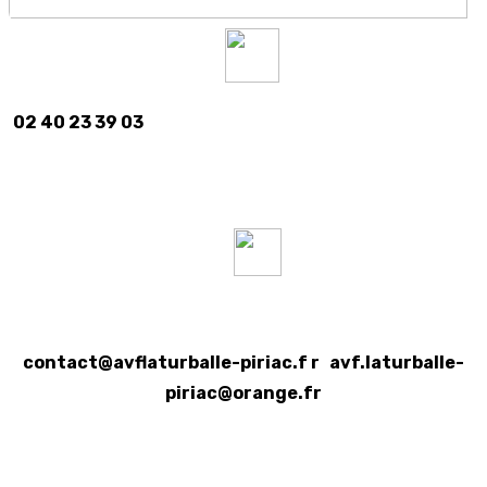
02 40 23 39 03
contact@avflaturballe-piriac.f r
avf.laturballe-
piriac@orange.fr