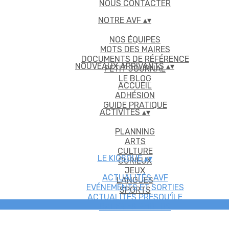
NOUS CONTACTER
NOTRE AVF
▴
▾
NOS ÉQUIPES
MOTS DES MAIRES
DOCUMENTS DE RÉFÉRENCE
NOUVEAUX ARRIVANTS
▴
▾
PETIT JOURNAL
LE BLOG
ACCUEIL
ADHÉSION
GUIDE PRATIQUE
ACTIVITES
▴
▾
PLANNING
ARTS
CULTURE
LE KIOSQUE
▴
▾
CURIEUX
JEUX
ACTUALITÉS AVF
LANGUES
EVÉNEMENTS ET SORTIES
SPORTS
ACTUALITÉS PRESQU'ÎLE
GALERIES PHOTOS