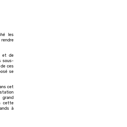
ché les
rendre
s et de
s sous-
 de ces
xposé se
dans cet
tation
 grand
s cette
rands à