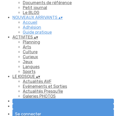
Documents de référence
Petit journal
Le BLOG
NOUVEAUX ARRIVANTS
▴
▾
Accueil
Adhésion
Guide pratique
ACTIVITES
▴
▾
Planning
Arts
Culture
Curieux
Jeux
Langues
Sports
LE KIOSQUE
▴
▾
Actualités AVF
Evénements et Sorties
Actualités Presqu'île
Galeries PHOTOS
Se connecter