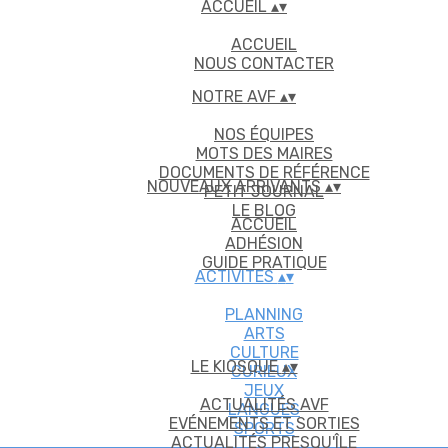
ACCUEIL
▴
▾
ACCUEIL
NOUS CONTACTER
NOTRE AVF
▴
▾
NOS ÉQUIPES
MOTS DES MAIRES
DOCUMENTS DE RÉFÉRENCE
NOUVEAUX ARRIVANTS
▴
▾
PETIT JOURNAL
LE BLOG
ACCUEIL
ADHÉSION
GUIDE PRATIQUE
ACTIVITES
▴
▾
PLANNING
ARTS
CULTURE
LE KIOSQUE
▴
▾
CURIEUX
JEUX
ACTUALITÉS AVF
LANGUES
EVÉNEMENTS ET SORTIES
SPORTS
ACTUALITÉS PRESQU'ÎLE