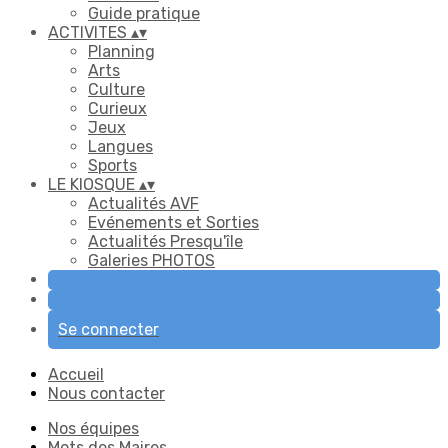
Guide pratique
ACTIVITES
▴
▾
Planning
Arts
Culture
Curieux
Jeux
Langues
Sports
LE KIOSQUE
▴
▾
Actualités AVF
Evénements et Sorties
Actualités Presqu'île
Galeries PHOTOS
Se connecter
Accueil
Nous contacter
Nos équipes
Mots des Maires