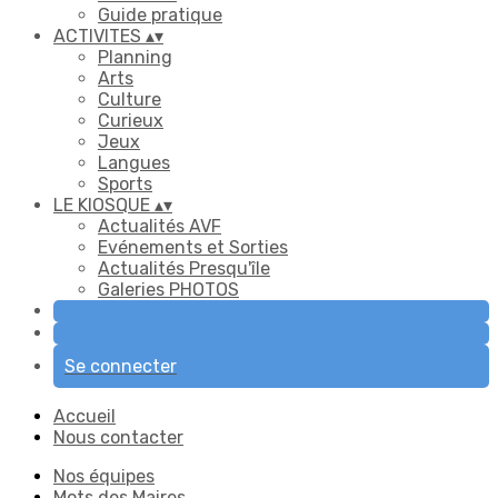
Guide pratique
ACTIVITES
▴
▾
Planning
Arts
Culture
Curieux
Jeux
Langues
Sports
LE KIOSQUE
▴
▾
Actualités AVF
Evénements et Sorties
Actualités Presqu'île
Galeries PHOTOS
Se connecter
Accueil
Nous contacter
Nos équipes
Mots des Maires